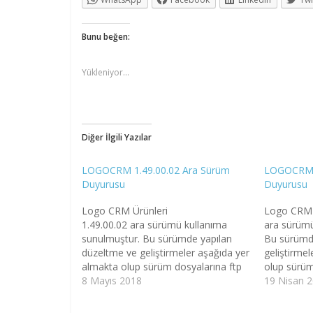
Bunu beğen:
Yükleniyor...
Diğer İlgili Yazılar
LOGOCRM 1.49.00.02 Ara Sürüm
LOGOCRM 1
Duyurusu
Duyurusu
Logo CRM Ürünleri
Logo CRM Ü
1.49.00.02 ara sürümü kullanıma
ara sürümü
sunulmuştur. Bu sürümde yapılan
Bu sürümd
düzeltme ve geliştirmeler aşağıda yer
geliştirme
almakta olup sürüm dosyalarına ftp
olup sürüm
sitemizden erişebilirsiniz. Önemli
8 Mayıs 2018
sitemizden 
19 Nisan 
Duyuru : - Logo CRM 1.47.00.00
Duyuru : 
versiyonu ile birlikte setup
versiyonu i