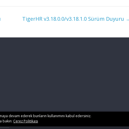
a Logo Notifier Service
ilgili düzenleme yapıldı. Logo CRM ve
urulması seçimli hale
Netsis Rest api versiyonu v2
ir. Ayrıca Logo Notifier
kullanıldığında; access token timeout
u
TigerHR v3.18.0.0/v3.18.1.0 Sürüm Duyuru
nün ücretli olan versiyonu
hataları giderildi.…
den…
lanmaya devam ederek bunların kullanımını kabul edersiniz.
ya bakın:
Çerez Politikası
Press
.