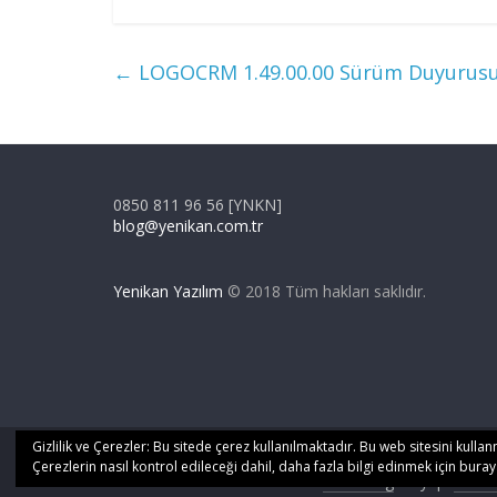
kurulumunda Logo Notifier Service
kurulumund
programı kurulması seçimli hale
programı k
getirilmiştir. Ayrıca Logo Notifier
getirilmişt
←
LOGOCRM 1.49.00.00 Sürüm Duyurus
Service ürünün ücretli olan versiyonu
Service ürü
bu sürümden itibaren…
bu sürüm
0850 811 96 56 [YNKN]
blog@yenikan.com.tr
Yenikan Yazılım
© 2018 Tüm hakları saklıdır.
Gizlilik ve Çerezler: Bu sitede çerez kullanılmaktadır. Bu web sitesini kul
Tüm hakları saklıdır © 2026
Yenikan Blog
.
Çerezlerin nasıl kontrol edileceği dahil, daha fazla bilgi edinmek için bura
Tema: ThemeGrill tarafından
ColorMag
. Altyapı
Word