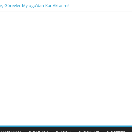
 Görevler Mylogo’dan Kur Aktarımı!
tem Yanıtları; 1210 ve 1220
açırılmayacak Kontör İndirimi!
e İndirim Kampanyası Başladı!
ve Kurumsal ERP Çözümleri Arasında Geçişlerde Kampanya!