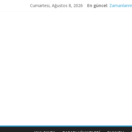
Cumartesi, Ağustos 8, 2026
En güncel:
Zamanlanmış
eFatura Sis
eLogo’dan K
e-Çözümlerd
Logo KOBİ 