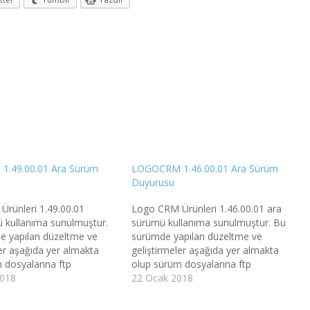
.49.00.01 Ara Sürüm
LOGOCRM 1.46.00.01 Ara Sürüm
Duyurusu
rünleri 1.49.00.01
Logo CRM Ürünleri 1.46.00.01 ara
 kullanıma sunulmuştur.
sürümü kullanıma sunulmuştur. Bu
e yapılan düzeltme ve
sürümde yapılan düzeltme ve
ler aşağıda yer almakta
geliştirmeler aşağıda yer almakta
 dosyalarına ftp
olup sürüm dosyalarına ftp
erişebilirsiniz. Önemli
2018
sitemizden erişebilirsiniz. Önemli
22 Ocak 2018
- Logo CRM 1.47.00.00
Duyuru : - Netsis ERP entegrasyonu
le birlikte setup
varken birim ve birim çevrimleri ile