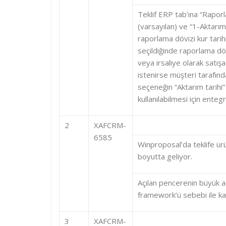
Teklif ERP tab’ına “Raporla
(varsayılan) ve “1-Aktarım 
raporlama dövizi kur tarihi o
seçildiğinde raporlama döv
veya irsaliye olarak satışa
istenirse müşteri tarafınd
seçeneğin “Aktarım tarihi” 
kullanılabilmesi için enteg
2
XAFCRM-
6585
Winproposal’da teklife ür
boyutta geliyor.
Açılan pencerenin büyük a
framework’ü sebebi ile k
3
XAFCRM-