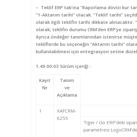
– Teklif ERP tab’ına “Raporlama dövizi kur tarih
“1-Aktarım tarihi” olacak. “Teklif tarihi” seç
olarak ilgili teklifin tarihi dikkate alınacaktır
olarak; teklifin durumu CRM’den ERP’ye sipariş 
Ayrıca öndeğer tanımlarından istenirse müşter
tekliflerde bu seçeneğin “Aktarım tarihi” olar
kullanılabilmesi için entegrasyon setine düzelt
1.49.00.03 Sürüm içeriği :
Kayıt
Tanım
Nr
ve
Açıklama
1
XAFCRM-
6255
Tiger / Go ERP’deki sipari
parametresi LogoCRM’den 