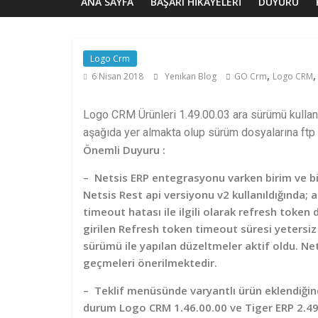
ANA SAYFA
BAŞARI HIKAYELERI
DUYURU
Logo Crm
,
6 Nisan 2018
Yenikan Blog
GO Crm
Logo CRM
Logo CRM Ürünleri 1.49.00.03 ara sürümü kullan
aşağıda yer almakta olup sürüm dosyalarına ftp 
Önemli Duyuru :
– Netsis ERP entegrasyonu varken birim ve bir
Netsis Rest api versiyonu v2 kullanıldığında; 
timeout hatası ile ilgili olarak refresh toke
girilen Refresh token timeout süresi yetersiz
sürümü ile yapılan düzeltmeler aktif oldu. N
geçmeleri önerilmektedir.
– Teklif menüsünde varyantlı ürün eklendiğin
durum Logo CRM 1.46.00.00 ve Tiger ERP 2.49.0