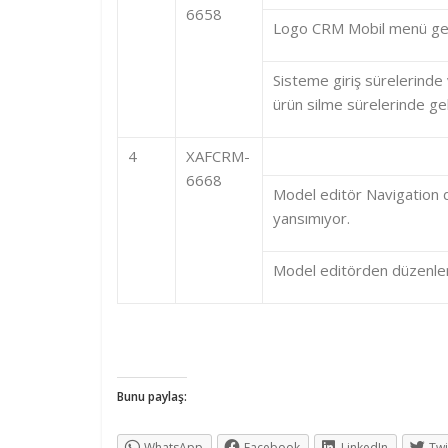
6658
Logo CRM Mobil menü geçi
Sisteme giriş sürelerinde 
ürün silme sürelerinde gel
4
XAFCRM-
6668
Model editör Navigation 
yansımıyor.
Model editörden düzenlen
Bunu paylaş:
WhatsApp
Facebook
LinkedIn
Twi