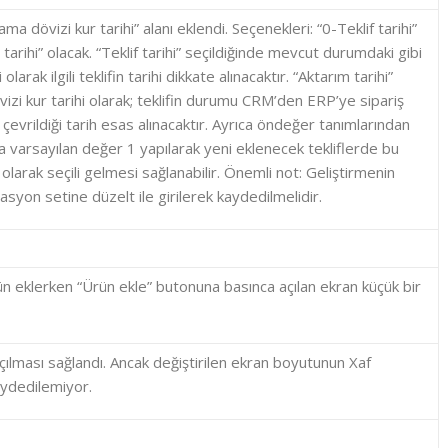
ma dövizi kur tarihi” alanı eklendi. Seçenekleri: “0-Teklif tarihi”
tarihi” olacak. “Teklif tarihi” seçildiğinde mevcut durumdaki gibi
larak ilgili teklifin tarihi dikkate alınacaktır. “Aktarım tarihi”
izi kur tarihi olarak; teklifin durumu CRM’den ERP’ye sipariş
 çevrildiği tarih esas alınacaktır. Ayrıca öndeğer tanımlarından
a varsayılan değer 1 yapılarak yeni eklenecek tekliflerde bu
olarak seçili gelmesi sağlanabilir. Önemli not: Geliştirmenin
rasyon setine düzelt ile girilerek kaydedilmelidir.
ün eklerken “Ürün ekle” butonuna basınca açılan ekran küçük bir
çılması sağlandı. Ancak değiştirilen ekran boyutunun Xaf
aydedilemiyor.