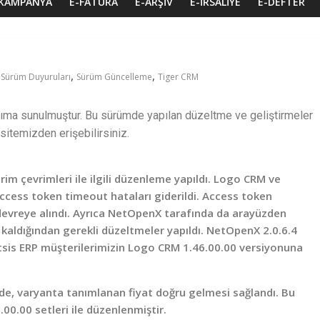
KAMPANYA
E-FATURA
E-ARŞIV
E-İRSALIYE
E-DEFTER
,
,
,
Sürüm Duyuruları
Sürüm Güncelleme
Tiger CRM
ıma sunulmuştur. Bu sürümde yapılan düzeltme ve geliştirmeler
sitemizden erişebilirsiniz.
im çevrimleri ile ilgili düzenleme yapıldı. Logo CRM ve
access token timeout hataları giderildi. Access token
n devreye alındı. Ayrıca NetOpenX tarafında da arayüzden
 kaldığından gerekli düzeltmeler yapıldı. NetOpenX 2.0.6.4
etsis ERP müşterilerimizin Logo CRM 1.46.00.00 versiyonuna
de, varyanta tanımlanan fiyat doğru gelmesi sağlandı. Bu
0.00 setleri ile düzenlenmiştir.