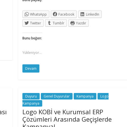
WhatsApp
Facebook
LinkedIn
Twitter
Tumblr
Yazdır
Bunu beğen:
Yükleniyor...
Devam
Duyuru
Genel Duyurular
Kampanya
Logo
Kampanya
ası
Logo KOBİ ve Kurumsal ERP
Çözümleri Arasında Geçişlerde
Kampanya!