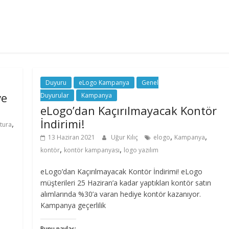
Duyuru
eLogo Kampanya
Genel
ve
Duyurular
Kampanya
eLogo’dan Kaçırılmayacak Kontör
İndirimi!
,
tura
,
,
13 Haziran 2021
Uğur Kılıç
elogo
Kampanya
,
,
kontör
kontör kampanyası
logo yazılım
eLogo’dan Kaçırılmayacak Kontör İndirimi! eLogo
müşterileri 25 Haziran’a kadar yaptıkları kontör satın
alımlarında %30’a varan hediye kontör kazanıyor.
Kampanya geçerlilik
Bunu paylaş: