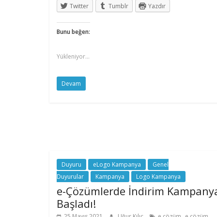
Twitter
Tumblr
Yazdır
Bunu beğen:
Yükleniyor...
Devam
Duyuru
eLogo Kampanya
Genel
Duyurular
Kampanya
Logo Kampanya
e-Çözümlerde İndirim Kampany
Başladı!
,
25 Mayıs 2021
Uğur Kılıç
e çözüm
e çözüm