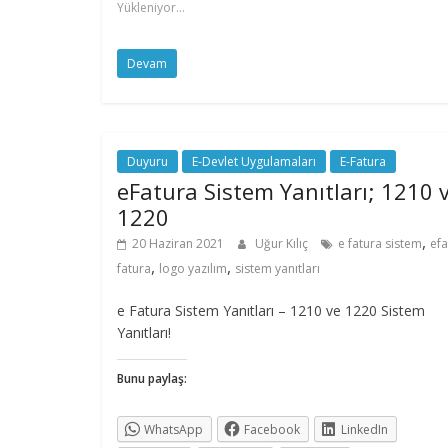
Yükleniyor...
Devam
Duyuru
E-Devlet Uygulamaları
E-Fatura
eFatura Sistem Yanıtları; 1210 
1220
,
20 Haziran 2021
Uğur Kılıç
e fatura sistem
efa
,
,
fatura
logo yazılım
sistem yanıtları
e Fatura Sistem Yanıtları – 1210 ve 1220 Sistem
Yanıtları!
Bunu paylaş:
WhatsApp
Facebook
LinkedIn