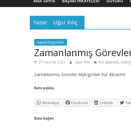
ANA SAYFA
BAŞARI HIKAYELERI
DUYURU
Yazar:
Uğur Kılıç
Genel Duyurular
Zamanlanmış Görevler
,
27 Haziran 2021
Uğur Kılıç
kur aktarımı
mylo
Zamanlanmış Görevler Mylogo’dan Kur Aktarımı!
Bunu paylaş:
WhatsApp
Facebook
LinkedIn
Twi
Bunu beğen: