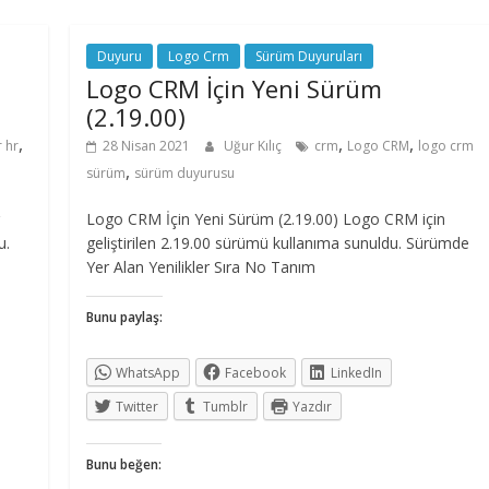
Duyuru
Logo Crm
Sürüm Duyuruları
Logo CRM İçin Yeni Sürüm
(2.19.00)
,
,
,
r hr
28 Nisan 2021
Uğur Kılıç
crm
Logo CRM
logo crm
,
sürüm
sürüm duyurusu
Logo CRM İçin Yeni Sürüm (2.19.00) Logo CRM için
u.
geliştirilen 2.19.00 sürümü kullanıma sunuldu. Sürümde
Yer Alan Yenilikler Sıra No Tanım
Bunu paylaş:
WhatsApp
Facebook
LinkedIn
Twitter
Tumblr
Yazdır
Bunu beğen: