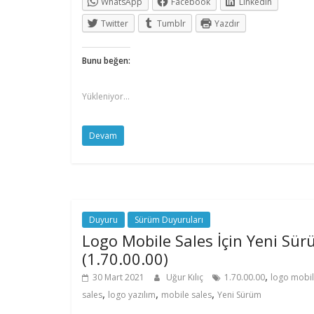
WhatsApp
Facebook
LinkedIn
Twitter
Tumblr
Yazdır
Bunu beğen:
Yükleniyor...
Devam
Duyuru
Sürüm Duyuruları
Logo Mobile Sales İçin Yeni Sü
(1.70.00.00)
,
30 Mart 2021
Uğur Kılıç
1.70.00.00
logo mobi
,
,
,
sales
logo yazılım
mobile sales
Yeni Sürüm