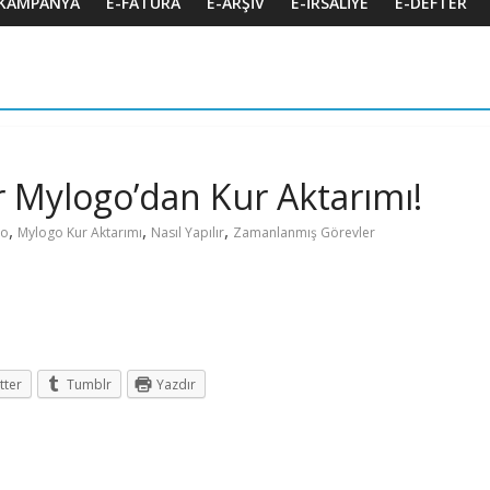
KAMPANYA
E-FATURA
E-ARŞIV
E-İRSALIYE
E-DEFTER
 Mylogo’dan Kur Aktarımı!
,
,
,
go
Mylogo Kur Aktarımı
Nasıl Yapılır
Zamanlanmış Görevler
tter
Tumblr
Yazdır