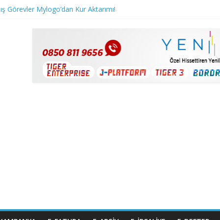
 Görevler Mylogo’dan Kur Aktarımı!
tem Yanıtları; 1210 ve 1220
açırılmayacak Kontör İndirimi!
e İndirim Kampanyası Başladı!
ve Kurumsal ERP Çözümleri Arasında Geçişlerde Kampanya!