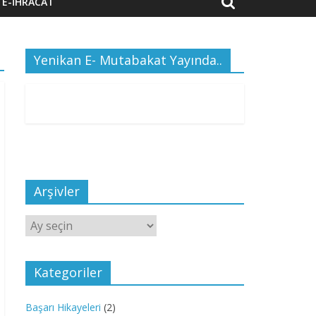
E-İHRACAT
Yenikan E- Mutabakat Yayında..
Arşivler
Arşivler
Kategoriler
Başarı Hikayeleri
(2)