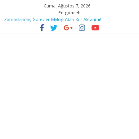
Cuma, Ağustos 7, 2026
En güncel:
Zamanlanmış Görevler Mylogo’dan Kur Aktarımı!
eFatura Sistem Yanıtları; 1210 ve 1220
eLogo’dan Kaçırılmayacak Kontör İndirimi!
e-Çözümlerde İndirim Kampanyası Başladı!
Logo KOBİ ve Kurumsal ERP Çözümleri Arasında Geçişlerde
Kampanya!