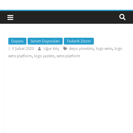
Duyuru
Sürüm Duyuruları
Tedarik Zinciri
,
,
3 Şubat 2020
Uğur Kılıç
depo yönetimi
logo wms
logo
,
,
wms platform
logo yazılım
wms platform