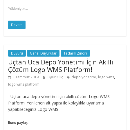
Yükleniyor...
Devam
Duyuru
Genel Duyurular
Tedarik Zinciri
Uçtan Uca Depo Yönetimi İçin Akıllı
Çözüm Logo WMS Platform!
,
,
3 Temmuz 2019
Uğur Kılıç
depo yönetimi
logo wms
logo wms platform
Uçtan uca depo yönetimi için akıllı çözüm Logo WMS
Platform! Yenilenen alt yapısı ile kolaylıkla uyarlama
yapabileceğiniz Logo WMS
Bunu paylaş: