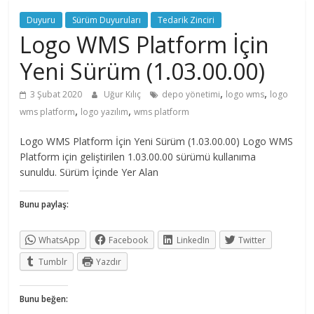
Duyuru
Sürüm Duyuruları
Tedarik Zinciri
Logo WMS Platform İçin
Yeni Sürüm (1.03.00.00)
,
,
3 Şubat 2020
Uğur Kılıç
depo yönetimi
logo wms
logo
,
,
wms platform
logo yazılım
wms platform
Logo WMS Platform İçin Yeni Sürüm (1.03.00.00) Logo WMS
Platform için geliştirilen 1.03.00.00 sürümü kullanıma
sunuldu. Sürüm İçinde Yer Alan
Bunu paylaş:
WhatsApp
Facebook
LinkedIn
Twitter
Tumblr
Yazdır
Bunu beğen: